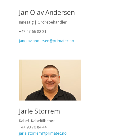
Jan Olav Andersen
Innesalg | Ordrebehandler
+47 47 66 82 81
janolav.andersen@primatec.no
Jarle Storrem
Kabel|Kabeltilbehør
+47 90 76 84 44
jarle.storrem@primatec.no