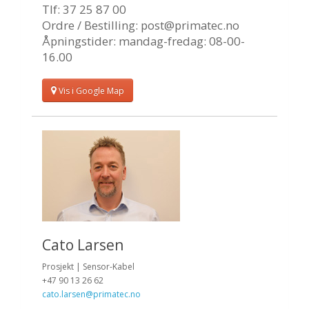
Tlf: 37 25 87 00
Ordre / Bestilling:
post@primatec.no
Åpningstider: mandag-fredag: 08-00-
16.00
Vis i Google Map
Cato Larsen
Prosjekt | Sensor-Kabel
+47 90 13 26 62
cato.larsen@primatec.no