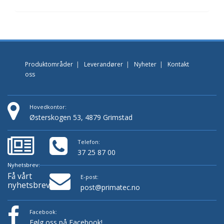
Produktområder
|
Leverandører
|
Nyheter
|
Kontakt
oss
Hovedkontor:
Østerskogen 53, 4879 Grimstad
Telefon:
37 25 87 00
Nyhetsbrev:
Få vårt
E-post:
nyhetsbrev!
post@primatec.no
Facebook:
Følg oss på Facebook!