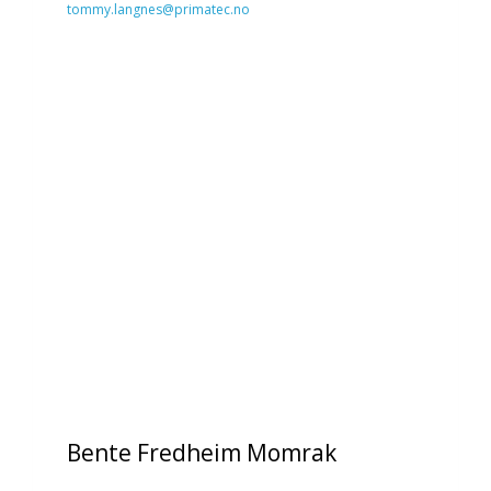
tommy.langnes@primatec.no
Bente Fredheim Momrak