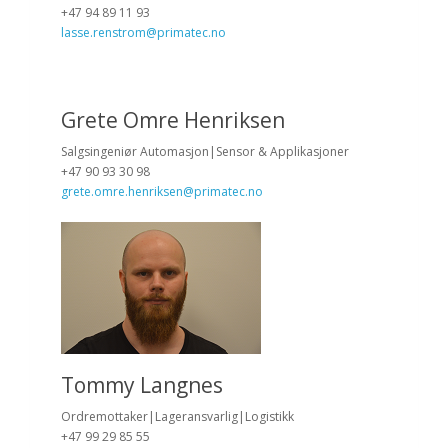
+47 94 89 11 93
lasse.renstrom@primatec.no
Grete Omre Henriksen
Salgsingeniør Automasjon|Sensor & Applikasjoner
+47 90 93 30 98
grete.omre.henriksen@primatec.no
Tommy Langnes
Ordremottaker|Lageransvarlig|Logistikk
+47 99 29 85 55