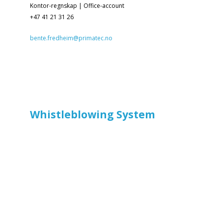
Kontor-regnskap | Office-account
+47 41 21 31 26
bente.fredheim@primatec.no
Whistleblowing System