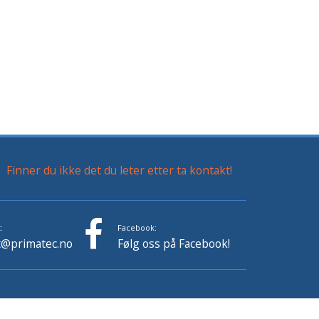
Finner du ikke det du leter etter ta kontakt!
:
Facebook:
t@primatec.no
Følg oss på Facebook!