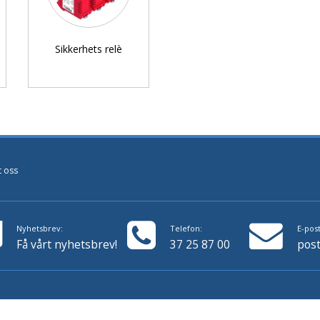
Sikkerhets relè
t oss
Nyhetsbrev:
Telefon:
E-post
Få vårt nyhetsbrev!
37 25 87 00
pos