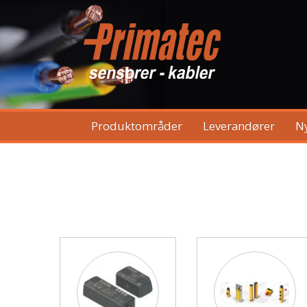
Produktområder
Leverandører
N