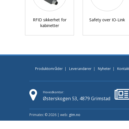
RFID sikkerhet for
Safety over IO-Link
kabinetter
Produktområder
|
Leverandører
|
Nyheter
|
Kontak
Hovedkontor:
Østerskogen 53, 4879 Grimstad
Primatec © 2026 | web:
gtm.no