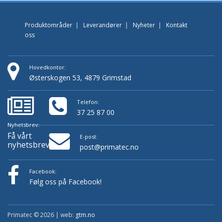
Produktområder
|
Leverandører
|
Nyheter
|
Kontakt
oss
Hovedkontor:
Østerskogen 53, 4879 Grimstad
Telefon:
37 25 87 00
Nyhetsbrev:
Få vårt
E-post:
nyhetsbrev!
post@primatec.no
Facebook:
Følg oss på Facebook!
Primatec © 2026 | web:
gtm.no